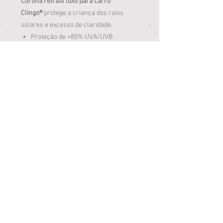
Cortina retrátil luxo para carro
Clingo®
protege a criança dos raios
solares e excesso de claridade.
Proteção de +85% UVA/UVB
Tamanho universal
Fixação através de ventosas ou
presilhas
Altura ajustável
Fechamento roll-on: rápido e fácil
Projetado para ficar no lugar e não se
tornar um projétil que pode
potencialmente prejudicar a criança
em caso de um acidente
44,5cm de largura
Loja Jardim Paulista
Av. Salgado Filho, 3973, Campo Grande/MS