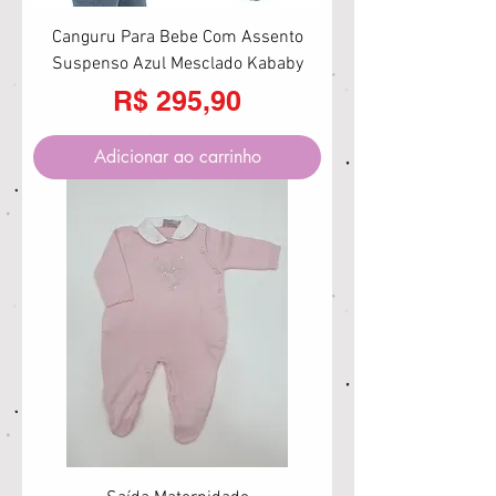
Canguru Para Bebe Com Assento
Suspenso Azul Mesclado Kababy
Preço
R$ 295,90
Adicionar ao carrinho