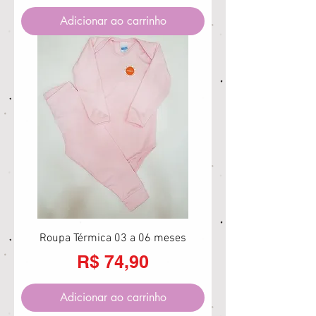
Adicionar ao carrinho
Roupa Térmica 03 a 06 meses
Preço
R$ 74,90
Adicionar ao carrinho