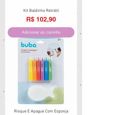
Kit Baldinho Retrátil
Preço
R$ 102,90
Adicionar ao carrinho
Risque E Apague Com Esponja