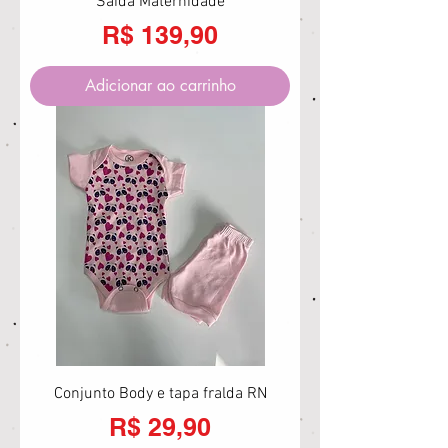
Saída Maternidade
Preço
R$ 139,90
Adicionar ao carrinho
Conjunto Body e tapa fralda RN
Preço
R$ 29,90