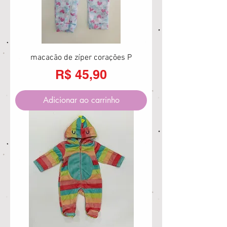
macacão de zíper corações P
Preço
R$ 45,90
Adicionar ao carrinho