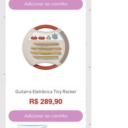
Adicionar ao carrinho
Guitarra Eletrônica Tiny Rocker
Preço
R$ 289,90
Adicionar ao carrinho