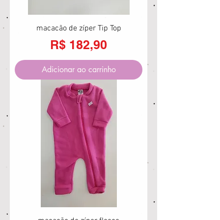
macacão de zíper Tip Top
Preço
R$ 182,90
Adicionar ao carrinho