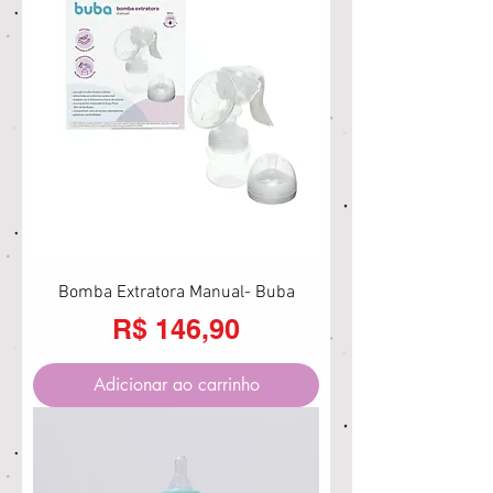
Bomba Extratora Manual- Buba
Preço
R$ 146,90
Adicionar ao carrinho