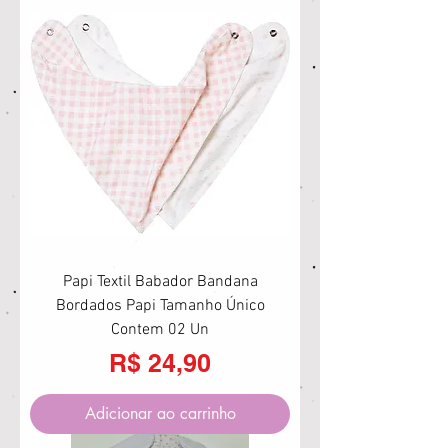
Papi Textil Babador Bandana
Bordados Papi Tamanho Único
Contem 02 Un
Preço
R$ 24,90
Adicionar ao carrinho