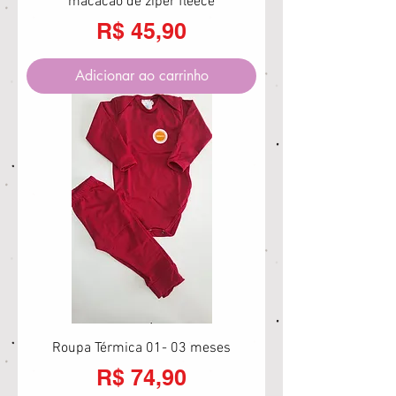
macacão de zíper fleece
Preço
R$ 45,90
Adicionar ao carrinho
Roupa Térmica 01- 03 meses
Preço
R$ 74,90