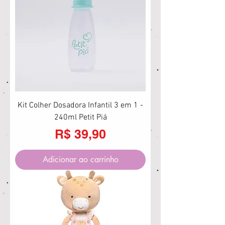
Kit Colher Dosadora Infantil 3 em 1 -
240ml Petit Piá
Preço
R$ 39,90
Adicionar ao carrinho