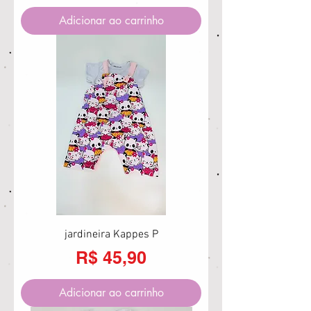
Adicionar ao carrinho
jardineira Kappes P
Preço
R$ 45,90
Adicionar ao carrinho