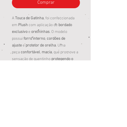
Comprar
A
Touca de Gatinha
, foi confeccionada
em
Plush
com aplicação de
bordado
exclusivo
e
orelhinhas
. O modelo
possui
forro interno
,
cordões de
ajuste
e
protetor de orelha
. Uma
peça
confortável
,
macia
, que promove a
sensação de quentinho
protegendo o
bebê
dos dias mais frios.
TAM P: 06 a 12 meses
TAM M: 12 a 24 meses
TAM G: 24 a 36 meses
Solicitar tamanho disponível pelo
Whatsapp.