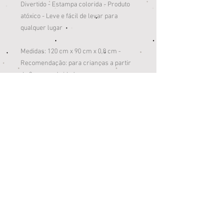
Divertido - Estampa colorida - Produto
atóxico - Leve e fácil de levar para
qualquer lugar
Medidas: 120 cm x 90 cm x 0,8 cm -
Recomendação: para crianças a partir
de 3 meses de idade
ESPECIFICAÇÕES: - Referência: 6808 -
Material / Composição: 98% Espuma
(epe) e 2% Polietileno (pe)
AVISO: - Foto: Imagens meramente
ilustrativas. - Imagem: cores e estampas
dos produtos podem ter variações. -
Observação: Informações são de
responsabilidade do fabricante ou
fornecedor.