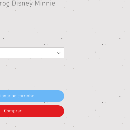
frog Disney Minnie
reço
ionar ao carrinho
Comprar