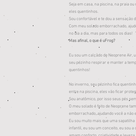
Seja em casa, na piscina, na praia o
eles quentinhos.
Sou confortável e te dou a sensação 
Com meu solado emborrachado, ajudo 
no dia a dia, mas para todos os dias!
Mas afinal, o que é uFrog?
Eu sou um calçado de Neoprene Air, 
seu pézinho respirar e manter a tem
quentinhos!
No inverno, seu pézinho fica quentin
entre na piscina, eles vão ficar prote
Sou anatômico, por isso seus pés sem
O meu solado é feito de Neoprene ta
emborrachado, ajudando você a não 
Eu sou muito mais que uma sapatilha
infantil, eu sou um conceito, eu sou a
amam conforto, criatividade e leveza.