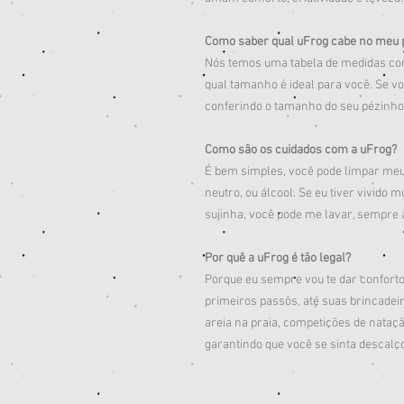
Como saber qual uFrog cabe no meu 
Nós temos uma tabela de medidas com
qual tamanho é ideal para você. Se voc
conferindo o tamanho do seu pézinho
Como são os cuidados com a uFrog?
É bem simples, você pode limpar me
neutro, ou álcool. Se eu tiver vivido
sujinha, você pode me lavar, sempre 
Por quê a uFrog é tão legal?
Porque eu sempre vou te dar confort
primeiros passos, até suas brincade
areia na praia, competições de nataç
garantindo que você se sinta descalço.