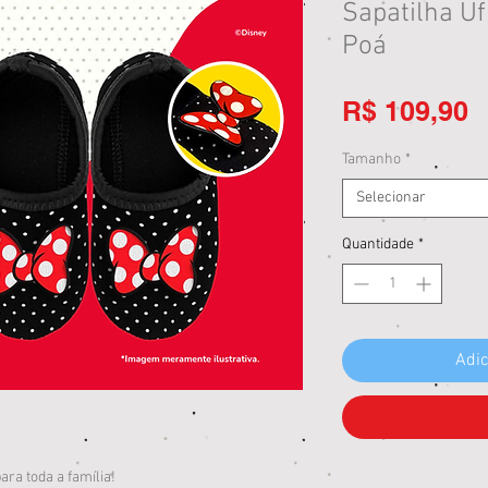
Sapatilha U
Poá
P
R$ 109,90
Tamanho
*
Selecionar
Quantidade
*
Adic
ara toda a família!