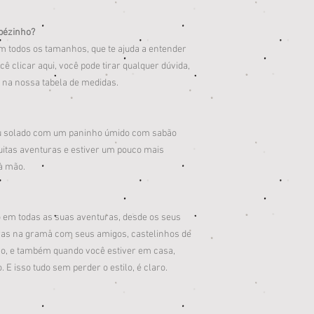
pézinho?
 todos os tamanhos, que te ajuda a entender
ê clicar aqui, você pode tirar qualquer dúvida,
 na nossa tabela de medidas.
u solado com um paninho úmido com sabão
 muitas aventuras e estiver um pouco mais
à mão.
o em todas as suas aventuras, desde os seus
iras na grama com seus amigos, castelinhos de
ão, e também quando você estiver em casa,
 E isso tudo sem perder o estilo, é claro.