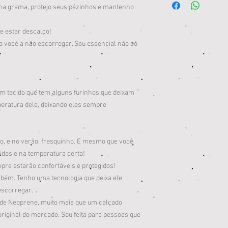
u na grama, protejo seus pézinhos e mantenho
de estar descalço!
você a não escorregar. Sou essencial não só
um tecido que tem alguns furinhos que deixam
peratura dele, deixando eles sempre
ho, e no verão, fresquinho. E mesmo que você
gidos e na temperatura certa!
pre estarão confortáveis e protegidos!
mbém. Tenho uma tecnologia que deixa ele
escorregar.
 de Neoprene, muito mais que um calçado
 original do mercado. Sou feita para pessoas que