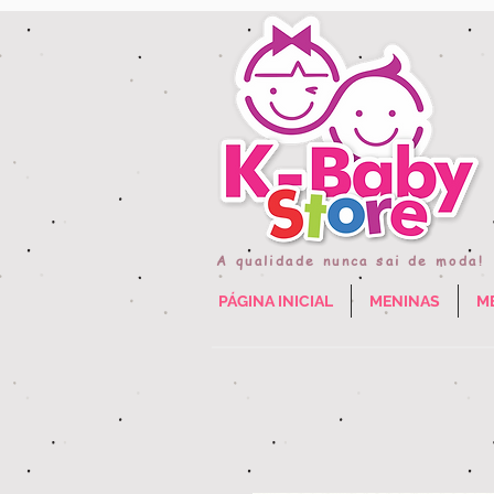
A qualidade nunca sai de moda!
PÁGINA INICIAL
MENINAS
M