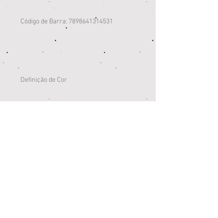
Código de Barra: 7898641314531
Definição de Cor
Cor: -
Estampa: Aviões