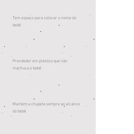
Tem espaço para colocar o nome do
bebê
Prendedor em plástico que não
machuca o bebê
Mantém a chupeta sempre ao alcance
do bebê