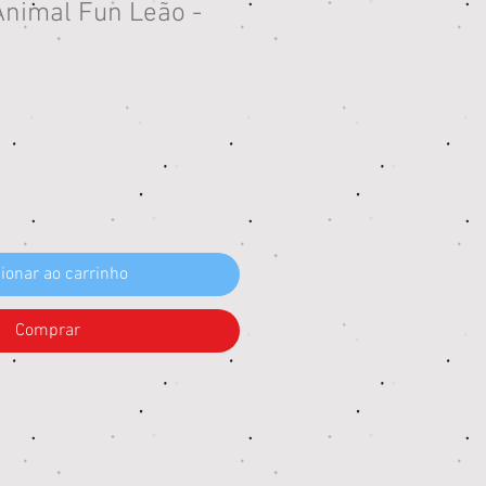
Animal Fun Leão -
eço
ionar ao carrinho
Comprar