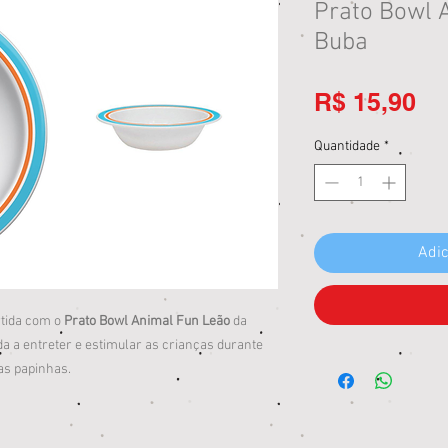
Prato Bowl 
Buba
Pr
R$ 15,90
Quantidade
*
Adic
ertida com o
Prato Bowl Animal Fun Leão
da
da a entreter e estimular as crianças durante
ras papinhas.