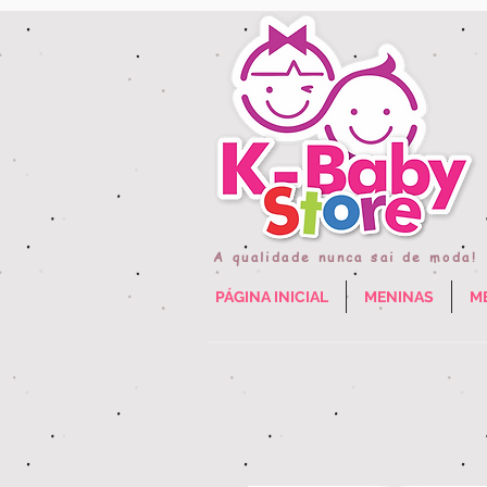
A qualidade nunca sai de moda!
PÁGINA INICIAL
MENINAS
M