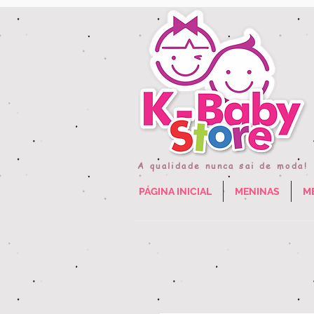
A qualidade nunca sai de moda!
PÁGINA INICIAL
MENINAS
M