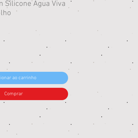
 Silicone Água Viva
olho
eço
ionar ao carrinho
Comprar