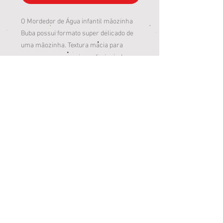
O Mordedor de Água infantil mãozinha
Buba possui formato super delicado de
uma mãozinha. Textura macia para
massagear as gengivas, diminuindo o
desconforto do aparecimento dos
primeiros dentinhos.
O interior do mordedor contém água.
Ao ser resfriado na geladeira, o
mordedor gelado proporciona uma
sensação de alívio e frescor para o bebê.
O mordedor contribui para o
desenvolvimento saudável das crianças
em fase de crescimento, através das
cores, formas e texturas.
Loja Jardim Paulista