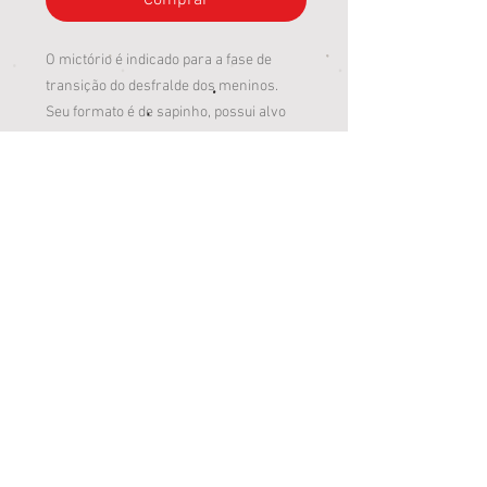
Comprar
O mictório é indicado para a fase de
transição do desfralde dos meninos.
Seu formato é de sapinho, possui alvo
giratório e ventosas para a fixação na
parede.
A linha Baby Care da Buba apresenta
itens práticos e que facilitam o dia a dia
das mamães e divertem os bebês.
Medidas do Produto (cm): 15C x 21L x 29A
Material: Polipropilenoidade
Indicado para crianças a partir de 18
meses.
Cor: Verde