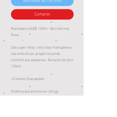
Adicionar ao carrinho
Comprar
Mamadeira Nûby 120ml - Bico Normal
Rosa
São super fofas, o bico das mamadeiras
são anticólicas, proporcionando
conforto aos pequenos. Tamanho do bico
120ml:
+3 meses fluxo médio;
Sistema que previne as cólicas;
O bico é super macio e flexível o silicone
é de alta qualidade;