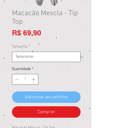
Macacão Mescla - Tip
Top
Preço
R$ 69,90
Tamanho
*
Quantidade
*
Adicionar ao carrinho
Comprar
Macacão Mescla - Tip Top