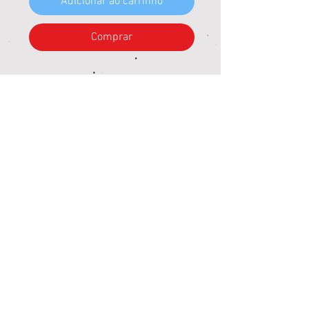
Adicionar ao carrinho
Comprar
Macacão bebê masculino em pelo
carneirinho com detalhe de orelha 3D
no capuz etiqueta decorativa no peito e
abertura em botões perfeito para manter
seu (a) pequeno (a) bem quentinho (a).
Inverno 2024.
*Lavar à mão; Não usar alvejante; Não
secar em tambor; Não lavar à seco.
Loja Jardim Paulista
Av. Salgado Filho, 3973, Campo Grande/MS