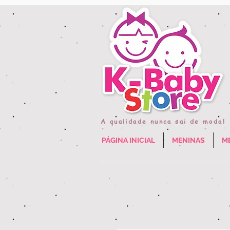
A qualidade nunca sai de moda!
PÁGINA INICIAL
MENINAS
M