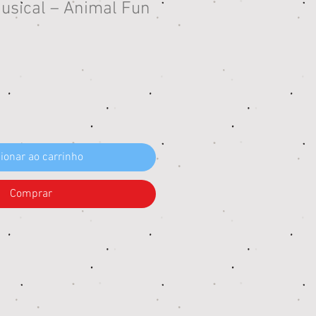
usical – Animal Fun
eço
ionar ao carrinho
Comprar