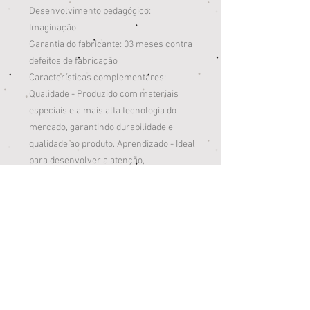
Desenvolvimento pedagógico:
Imaginação
Garantia do fabricante: 03 meses contra
defeitos de fabricação
Características complementares:
Qualidade - Produzido com materiais
especiais e a mais alta tecnologia do
mercado, garantindo durabilidade e
qualidade ao produto. Aprendizado - Ideal
para desenvolver a atenção,
concentração, imaginação, percepção
das cores e coordenação motora.
Diversão - As crianças vão adorar
brincar, e ainda podem reunir os
amiguinhos para que a brincadeira fique
mais interativa! Produto - Leãozinho de
pelúcia - Um lindo e divertido brinquedo -
Ideal para acompanhar os pequenos em