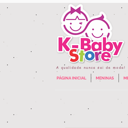
A qualidade nunca sai de moda!
PÁGINA INICIAL
MENINAS
M