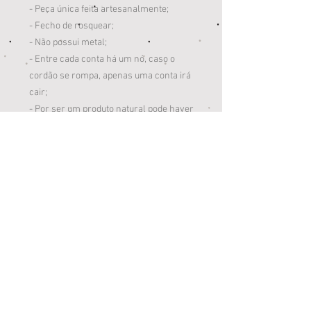
- Peça única feita artesanalmente;
- Fecho de rosquear;
- Não possui metal;
- Entre cada conta há um nó, caso o
cordão se rompa, apenas uma conta irá
cair;
- Por ser um produto natural pode haver
alterações de tonalidades de cor na
imagem (foto meramente ilustrativa).
OBS.: O tamanho do colar deve ser
apropriado a circunferência do pescoço
da criança, de forma que ela não leve o
colar à boca e/ou não fique justo, com
risco de apertar.
LIMPEZA E MANUTENÇÃO:
Limpar com um pano macio, limpo e
umedecido em água morna com