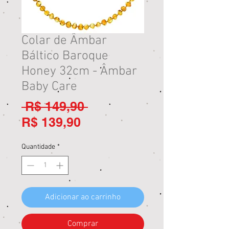
Colar de Âmbar
Báltico Baroque
Honey 32cm - Âmbar
Baby Care
Preço
 R$ 149,90 
Preço
normal
R$ 139,90
promocional
Quantidade
*
Adicionar ao carrinho
Comprar