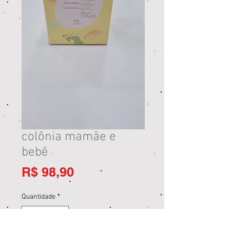
colônia mamãe e
bebê
Preço
R$ 98,90
Quantidade
*