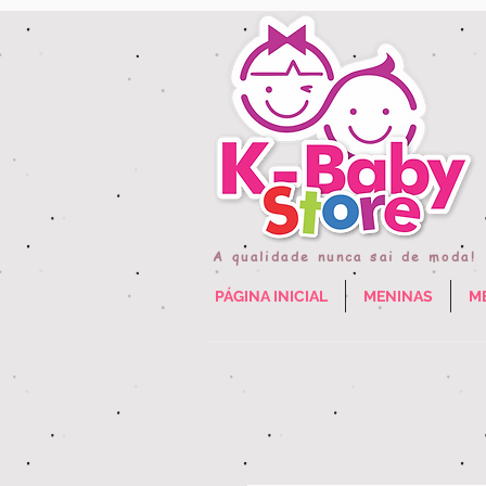
A qualidade nunca sai de moda!
PÁGINA INICIAL
MENINAS
M