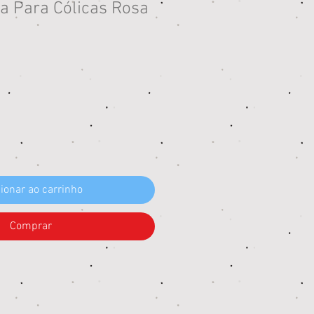
a Para Cólicas Rosa
eço
ionar ao carrinho
Comprar