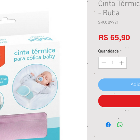
Cinta Térmic
- Buba
SKU: 09921
Pr
R$ 65,90
Quantidade
*
Adic