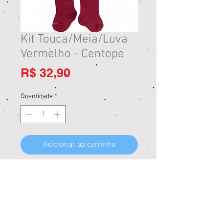
Kit Touca/Meia/Luva
Vermelho - Centope
Preço
R$ 32,90
Quantidade
*
Adicionar ao carrinho
Comprar
Kit Maternidade - Touca/meia/luva -
Centope