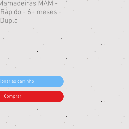
 Mamadeiras MAM -
 Rápido - 6+ meses -
Dupla
eço
ionar ao carrinho
Comprar