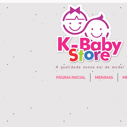
A qualidade nunca sai de moda!
PÁGINA INICIAL
MENINAS
M