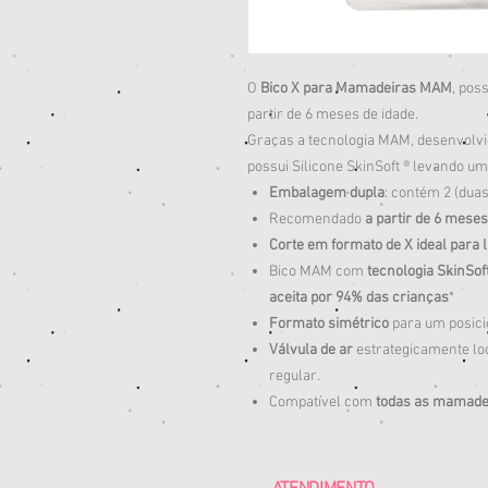
O
Bico X para Mamadeiras MAM
, pos
partir de 6 meses de idade.
Graças a tecnologia MAM, desenvolvid
possui Silicone SkinSoft ® levando u
Embalagem dupla
: contém 2 (dua
Recomendado
a partir de 6 meses
Corte em formato de X ideal para 
Bico MAM com
tecnologia SkinSof
aceita por 94% das crianças
*
Formato simétrico
para um posici
Válvula de ar
estrategicamente loc
regular.
Compatível com
todas as mamad