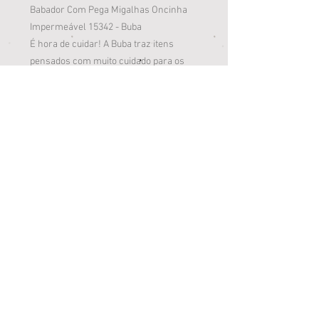
Babador Com Pega Migalhas Oncinha
Impermeável 15342 - Buba
É hora de cuidar! A Buba traz itens
pensados com muito cuidado para os
pequenos. Itens que acompanham as
diversas fases e contribuem para o
crescimento saudável da criança. Os
babadores com bolsos, Um babador com
bolso, ou seja, menos sujeira nas
refeições! É de fácil colocação no bebê e
não machuca.Dimensões da
Aproximadas da Embalagem: 3 cm x 25
cm x 32 cm (Altura x Largura x
Comprimento/Profundidade)
Loja Jardim Paulista
Av. Salgado Filho, 3973, Campo Grande/MS