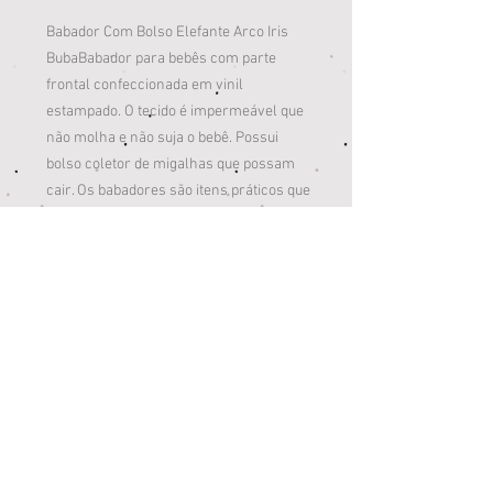
Babador Com Bolso Elefante Arco Iris
BubaBabador para bebês com parte
frontal confeccionada em vinil
estampado. O tecido é impermeável que
não molha e não suja o bebê. Possui
bolso coletor de migalhas que possam
cair. Os babadores são itens práticos que
facilitam a vida das mães. Acompanham
as diversas fases da criança
contribuindo para um crescimento
saudável.Composição: Babador para
Bebê Vinil 100% Polietileno Vinil Acetato
(PEVA) 32cm Sobre o pedido: -
Pagamentos via cartão de crédito são
aprovados mais rapidamente,
eventualmente sujeitos a análise. -
Pagamentos via boleto bancário são
aprovados após a compensação, até dois