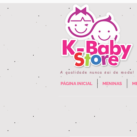
A qualidade nunca sai de moda!
PÁGINA INICIAL
MENINAS
M