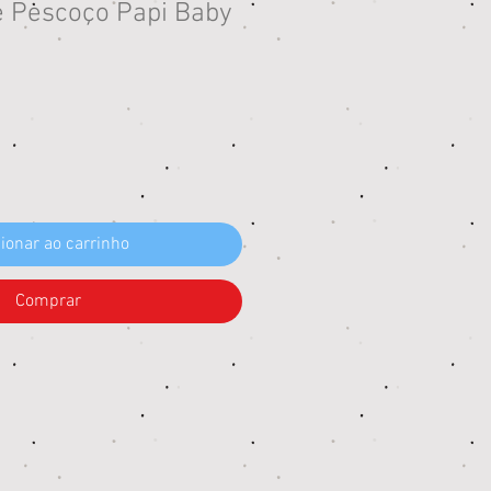
 Pescoço Papi Baby
eço
ionar ao carrinho
Comprar