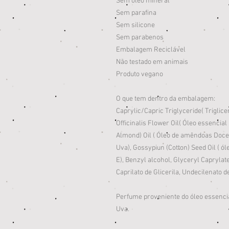
Sem óleo mineral
Sem parafina
Sem silicone
Sem parabenos
Embalagem Reciclável
Não testado em animais
Produto vegano
O que tem dentro da embalagem:
Caprylic/Capric Triglyceride
( Triglic
Officinalis Flower Oil( Óleo essenci
Almond) Oil ( Óleo de amêndoas Doce )
Uva), Gossypiun (Cotton) Seed Oil ( ól
E), Benzyl alcohol, Glyceryl Caprylat
Caprilato de Glicerila, Undecilenato de
Perfume proveniente do óleo essenc
Uva.