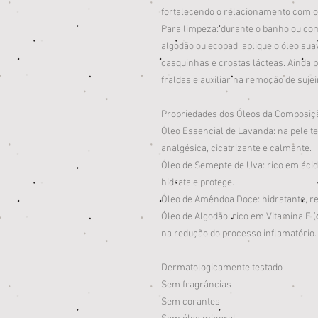
fortalecendo o relacionamento com o
Para limpeza: durante o banho ou com
algodão ou ecopad, aplique o óleo s
casquinhas e crostas lácteas. Ainda 
fraldas e auxiliar na remoção de sujei
Propriedades dos Óleos da Composiç
Óleo Essencial de Lavanda: na pele te
analgésica, cicatrizante e calmante.
Óleo de Semente de Uva: rico em ácido
hidrata e protege.
Óleo de Amêndoa Doce: hidratante, re
Óleo de Algodão: rico em Vitamina E (
na redução do processo inflamatório.
Dermatologicamente testado
Sem fragrâncias
Sem corantes