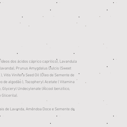
erídeos dos ácidos cáprico caprilico),
Lavandula
al lavanda), Prunus Amygdalus Dulcis (Sweet
, Vitis Vinifera Seed Oil (Óleo de Semente de
eo de algodão ), Tocopheryl Acetate ( Vitamina
e, Glyceryl Undecylenate (Álcool benzílico,
 Glicerila).
iais de Lavanda, Amêndoa Doce e Semente de