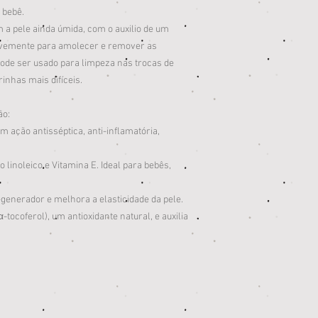
 bebê.
 a pele ainda úmida, com o auxilio de um
uavemente para amolecer e remover as
pode ser usado para limpeza nas trocas de
rinhas mais difíceis.
ão:
m ação antisséptica, anti-inflamatória,
 linoleico e Vitamina E. Ideal para bebês,
generador e melhora a elasticidade da pele.
α-
tocoferol), um antioxidante natural, e auxilia