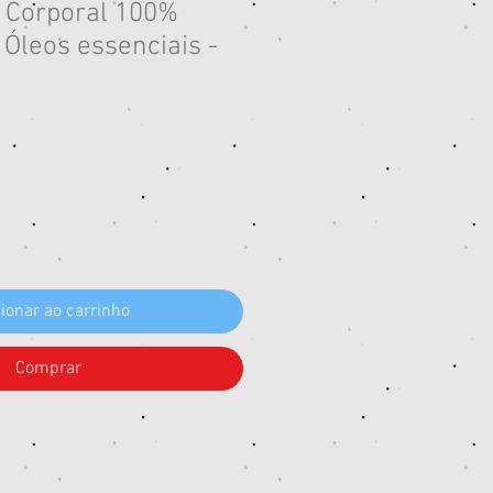
l Corporal 100%
Óleos essenciais -
eço
ionar ao carrinho
Comprar