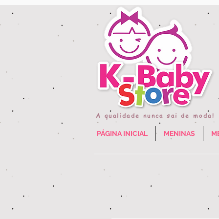
A qualidade nunca sai de moda!
PÁGINA INICIAL
MENINAS
M