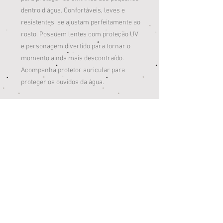
dentro d’água. Confortáveis, leves e
resistentes, se ajustam perfeitamente ao
rosto.
Possuem lentes com proteção UV
e personagem divertido para tornar o
momento ainda mais descontraído.
Acompanha protetor auricular para
proteger os ouvidos da água.
Características:
Contém: 1 Óculos de natação infantil,
1 estojo e 2 protetores auriculares;
Composição alça e ventosa: 100%
silicone;
Composição lentes e ajustador: 100%
policarbonato (PC);
Composição personagem, narigueira,
protetores auriculares e estojo: 100%
policloreto de vinila (PVC)